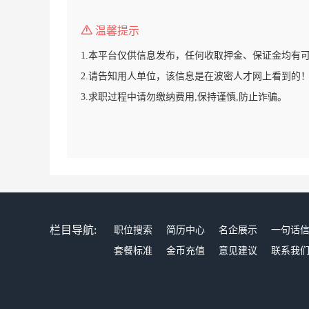
温馨提示
1.本平台仅供信息发布，任何收取押金、保证金均有
2.请告知用人单位，该信息是在波密人才网上看到的
3.求职过程中请勿缴纳费用,保持谨慎,防止诈骗。
栏目导航:
职位搜索
简历中心
名企展示
一句话
套餐标准
金币充值
意见建议
联系我