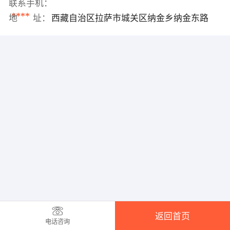
联系手机：
****
地 址：
西藏自治区拉萨市城关区纳金乡纳金东路
返回首页
电话咨询